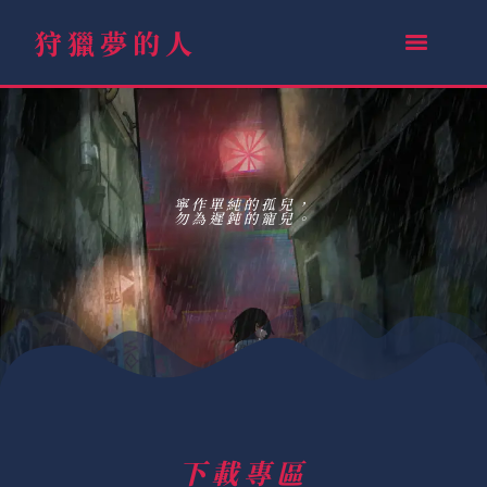
狩獵夢的人
寧作單純的孤兒，
勿為遲鈍的寵兒。
下載專區