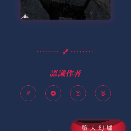
認識作者
墮入幻墟